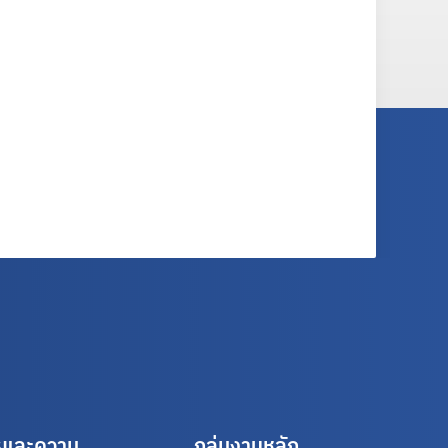
รและความ
กลุ่มงานหลัก