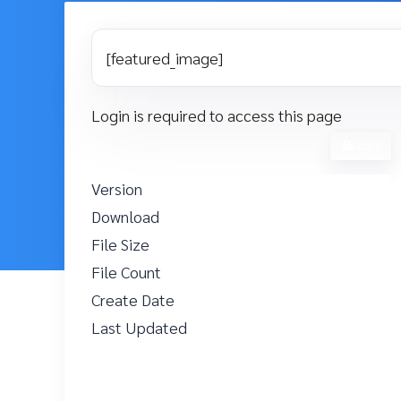
[featured_image]
Login is required to access this page
Login
Version
Download
17
File Size
32.62 KB
File Count
1
Create Date
22 กุมภาพันธ์ 2024
Last Updated
22 กุมภาพันธ์ 2024