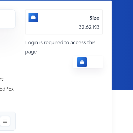
Size
32.62 KB
Login is required to access this
page
Login
กร
2EdPEx