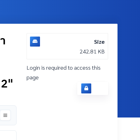
ษา
Size
242.81 KB
Login is required to access this
page
 2"
Login