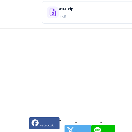
สบง.zip
0 KB
Facebook