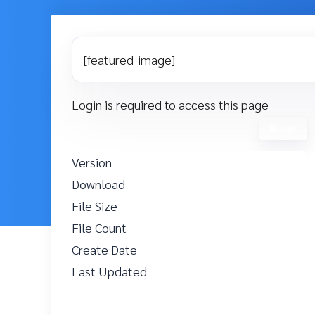
[featured_image]
Login is required to access this page
Login
Version
Download
6
File Size
15.11 KB
File Count
1
Create Date
27 ตุลาคม 2021
Last Updated
17 ตุลาคม 2022