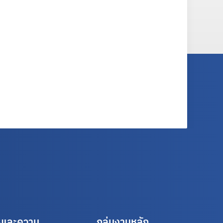
รและความ
กลุ่มงานหลัก